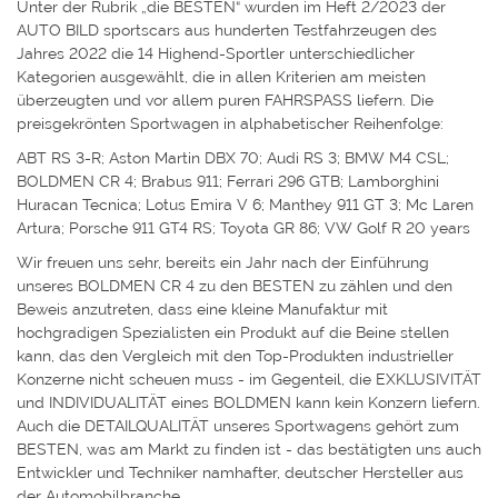
Unter der Rubrik „die BESTEN“ wurden im Heft 2/2023 der
AUTO BILD sportscars aus hunderten Testfahrzeugen des
Jahres 2022 die 14 Highend-Sportler unterschiedlicher
Kategorien ausgewählt, die in allen Kriterien am meisten
überzeugten und vor allem puren FAHRSPASS liefern. Die
preisgekrönten Sportwagen in alphabetischer Reihenfolge:
ABT RS 3-R; Aston Martin DBX 70; Audi RS 3; BMW M4 CSL;
BOLDMEN CR 4; Brabus 911; Ferrari 296 GTB; Lamborghini
Huracan Tecnica; Lotus Emira V 6; Manthey 911 GT 3; Mc Laren
Artura; Porsche 911 GT4 RS; Toyota GR 86; VW Golf R 20 years
Wir freuen uns sehr, bereits ein Jahr nach der Einführung
unseres BOLDMEN CR 4 zu den BESTEN zu zählen und den
Beweis anzutreten, dass eine kleine Manufaktur mit
hochgradigen Spezialisten ein Produkt auf die Beine stellen
kann, das den Vergleich mit den Top-Produkten industrieller
Konzerne nicht scheuen muss - im Gegenteil, die EXKLUSIVITÄT
und INDIVIDUALITÄT eines BOLDMEN kann kein Konzern liefern.
Auch die DETAILQUALITÄT unseres Sportwagens gehört zum
BESTEN, was am Markt zu finden ist - das bestätigten uns auch
Entwickler und Techniker namhafter, deutscher Hersteller aus
der Automobilbranche.