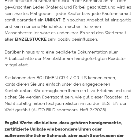
Eine bestellte Außenfarbe bleibt in der Kombination mit dem
gewünschten Leder (Material und Farbe) geschützt und wird es
kein zweites Mal geben – jeder Käufer bzw. jede Käuferin erhält
somit garantiert ein
UNIKAT
. Ein solches Angebot ist einzigartig
und kann nur eine Manufaktur machen, für einen
Massenhersteller wäre es undenkbar. Es wird den Werterhalt
aller
EINZELSTÜCKE
sehr positiv beeinflussen.
Darüber hinaus wird eine bebilderte Dokumentation aller
Arbeitsschritte der Manufaktur am handgefertigten Roadster
mitgeliefert.
Sie können den BOLDMEN CR 4 / CR 4 S kennenlernen,
kontaktieren Sie uns einfach unter den angegebenen
Kontaktdaten. Wir ermöglichen Ihnen ein Live-Erlebnis und sind
sicher, Sie werden überrascht sein, wie gut dieser Roadster ist.
Nicht zufällig haben Fachjournalisten ihn zu den BESTEN der
Welt gezählt (AUTO BILD sportscars, Heft 2/2023).
Es gibt Werte, die bleiben, dazu gehören handgemachte,
zertifizierte Unikate wie besondere Uhren oder
außergewöhnlicher Schmuck, aber auch Sportwagen der