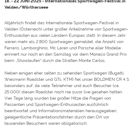
18. - 22 JUNI 2025 - Internationales Sportwagen-Festival in
Velden/Wörtherseee
Alljährlich findet das Internationale Sportwagen-Festival in
Velden (Österreich) unter großer Anteilnahme von Sportwagen-
Enthusiasten aus vielen Ländern Europas statt. In diesem Jahr
waren mehr als 2.800 Sportwagen gemeldet, die Anzahl von
Ferraris, Lamborghinis, Mc Laren und Porsche aller Modelle
erinnert nur noch an den Samstag vor dem Monaco Grand Prix
beim „Showlaufen“ durch die Straßen Monte Carlos.
Neben einigen eher selten zu sehenden Sportwagen (Bugatti,
Wiesmann Roadster und GTs, KTM) fiel unser BOLDMEN CR 4 S
besonders auf, da viele Teilnehmer und auch Besucher (ca.
25.000) diesen Roadster noch nie zuvor live gesehen hatten.
Vier Tage lang wurden bei großer Hitze die Fragen von
Passanten und Sportwagen-Enthusiasten ausführlich
beantwortet und Informationsmaterialien herausgegeben,
gelegentliche Präsentationsfahrten durch den Ort vor
tausenden Besuchern waren obligatorisch.