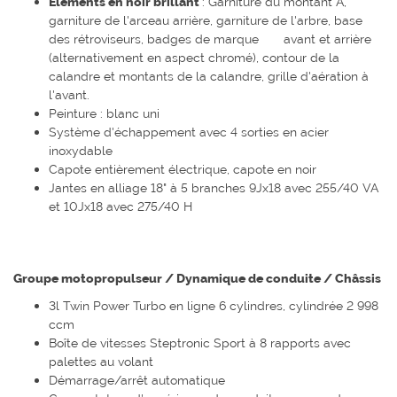
Éléments en noir brillant
: Garniture du montant A,
garniture de l'arceau arrière, garniture de l'arbre, base
des rétroviseurs, badges de marque avant et arrière
(alternativement en aspect chromé), contour de la
calandre et montants de la calandre, grille d'aération à
l'avant.
Peinture : blanc uni
Système d'échappement avec 4 sorties en acier
inoxydable
Capote entièrement électrique, capote en noir
Jantes en alliage 18" à 5 branches 9Jx18 avec 255/40 VA
et 10Jx18 avec 275/40 H
Groupe motopropulseur / Dynamique de conduite / Châssis
3l Twin Power Turbo en ligne 6 cylindres, cylindrée 2 998
ccm
Boîte de vitesses Steptronic Sport à 8 rapports avec
palettes au volant
Démarrage/arrêt automatique